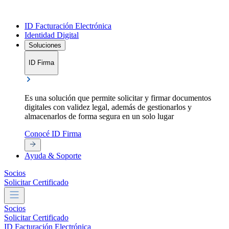
ID Facturación Electrónica
Identidad Digital
Soluciones
ID Firma
Es una solución que permite solicitar y firmar documentos
E
digitales con validez legal, además de gestionarlos y
d
almacenarlos de forma segura en un solo lugar
g
Conocé ID Firma
C
Ayuda & Soporte
Socios
Solicitar Certificado
Socios
Solicitar Certificado
ID Facturación Electrónica