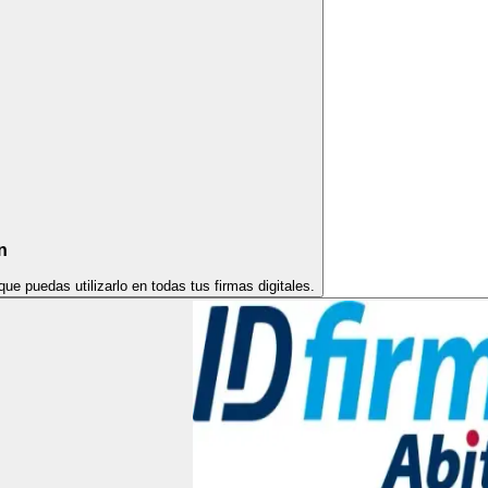
n
e puedas utilizarlo en todas tus firmas digitales.