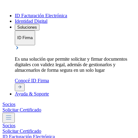
ID Facturación Electrónica
Identidad Digital
Soluciones
ID Firma
Es una solución que permite solicitar y firmar documentos
E
digitales con validez legal, además de gestionarlos y
d
almacenarlos de forma segura en un solo lugar
g
Conocé ID Firma
C
Ayuda & Soporte
Socios
Solicitar Certificado
Socios
Solicitar Certificado
ID Facturación Electrónica