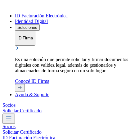
ID Facturación Electrónica
Identidad Digital
Soluciones
ID Firma
Es una solución que permite solicitar y firmar documentos
E
digitales con validez legal, además de gestionarlos y
d
almacenarlos de forma segura en un solo lugar
g
Conocé ID Firma
C
Ayuda & Soporte
Socios
Solicitar Certificado
Socios
Solicitar Certificado
ID Facturación Electrónica