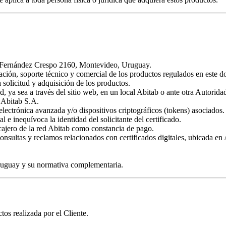
Av. Fernández Crespo 2160, Montevideo, Uruguay.
zación, soporte técnico y comercial de los productos regulados en este 
 solicitud y adquisición de los productos.
tud, ya sea a través del sitio web, en un local Abitab o ante otra Autorida
y Abitab S.A.
a electrónica avanzada y/o dispositivos criptográficos (tokens) asociados.
l e inequívoca la identidad del solicitante del certificado.
n cajero de la red Abitab como constancia de pago.
 consultas y reclamos relacionados con certificados digitales, ubicada
 Uruguay y su normativa complementaria.
os realizada por el Cliente.