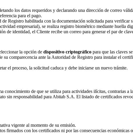
letando los datos requeridos y declarando una dirección de correo válid
eferencia para el pago.
d de Registro habilitada con la documentación solicitada para verificar s
ividad empresarial), se realiza registro biométrico mediante huella digit
ón de identidad, el Cliente recibe un correo para generar el par de claves
seleccionar la opción de
dispositivo criptográfico
para que las claves se
e su comparecencia ante la Autoridad de Registro para instalar el certif
tar el proceso, la solicitud caduca y debe iniciarse un nuevo trámite.
onocimiento de que se utiliza para actividades ilícitas, contrarias a la
ato sin responsabilidad para Abitab S.A. El listado de certificados revo
rmativa vigente al momento de su emisión.
os firmados con los certificados ni por las consecuencias económicas o 