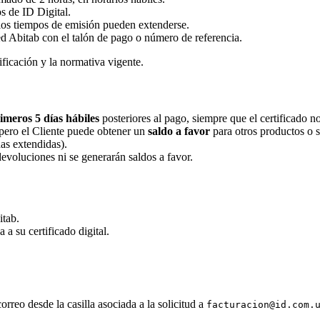
os de ID Digital.
 los tiempos de emisión pueden extenderse.
red Abitab con el talón de pago o número de referencia.
tificación y la normativa vigente.
imeros 5 días hábiles
posteriores al pago, siempre que el certificado n
, pero el Cliente puede obtener un
saldo a favor
para otros productos o s
das extendidas).
devoluciones ni se generarán saldos a favor.
itab.
a su certificado digital.
orreo desde la casilla asociada a la solicitud a
facturacion@id.com.