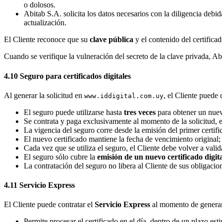
o dolosos.
Abitab S.A. solicita los datos necesarios con la diligencia debid
actualización.
El Cliente reconoce que su
clave pública
y el contenido del certificad
Cuando se verifique la vulneración del secreto de la clave privada, Abit
4.10 Seguro para certificados digitales
Al generar la solicitud en
, el Cliente puede
www.iddigital.com.uy
El seguro puede utilizarse hasta
tres veces
para obtener un nuevo
Se contrata y paga exclusivamente al momento de la solicitud, e
La vigencia del seguro corre desde la emisión del primer certif
El nuevo certificado mantiene la fecha de vencimiento original; 
Cada vez que se utiliza el seguro, el Cliente debe volver a valid
El seguro sólo cubre la
emisión de un nuevo certificado digit
La contratación del seguro no libera al Cliente de sus obligacion
4.11 Servicio Express
El Cliente puede contratar el
Servicio Express
al momento de generar 
Permite procesar el certificado en el día, dentro de un plazo est