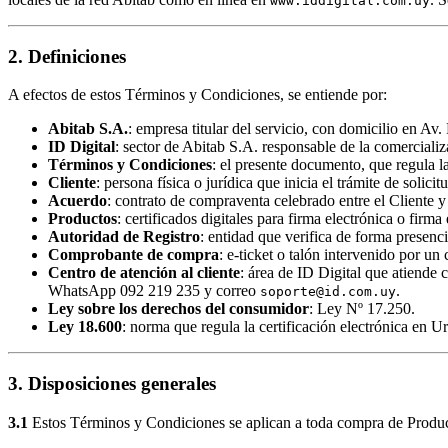
www.iddigital.com.uy
2. Definiciones
A efectos de estos Términos y Condiciones, se entiende por:
Abitab S.A.
: empresa titular del servicio, con domicilio en 
ID Digital
: sector de Abitab S.A. responsable de la comerciali
Términos y Condiciones
: el presente documento, que regula la
Cliente
: persona física o jurídica que inicia el trámite de solici
Acuerdo
: contrato de compraventa celebrado entre el Cliente 
Productos
: certificados digitales para firma electrónica o firm
Autoridad de Registro
: entidad que verifica de forma presencia
Comprobante de compra
: e-ticket o talón intervenido por u
Centro de atención al cliente
: área de ID Digital que atiende
WhatsApp 092 219 235 y correo
.
soporte@id.com.uy
Ley sobre los derechos del consumidor
: Ley Nº 17.250.
Ley 18.600
: norma que regula la certificación electrónica en
3. Disposiciones generales
3.1
Estos Términos y Condiciones se aplican a toda compra de Product