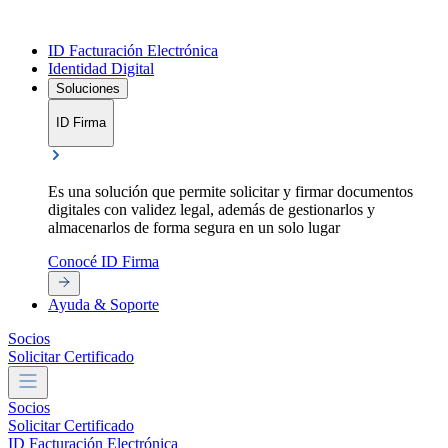
ID Facturación Electrónica
Identidad Digital
Soluciones
ID Firma
Es una solución que permite solicitar y firmar documentos
E
digitales con validez legal, además de gestionarlos y
d
almacenarlos de forma segura en un solo lugar
g
Conocé ID Firma
C
Ayuda & Soporte
Socios
Solicitar Certificado
Socios
Solicitar Certificado
ID Facturación Electrónica