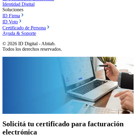
Identidad Digital
Soluciones
ID Firma
ID Voto
Certificado de Persona
Ayuda & Soporte
©
2026
ID Digital - Abitab.
Todos los derechos reservados.
ID Facturación Electrónica
Certificados digitales para
facturación electrónica
Gestioná tu certificado y firmá tus facturas con la confianza y
seguridad que tu negocio necesita.
Solicitar Certificado
Solicitá tu certificado para facturación
electrónica